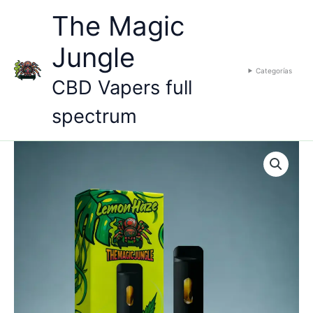
Ir
Full
The Magic
al
Spectrum
contenido
Lemon
Jungle
Haze
cantidad
Categorías
CBD Vapers full
spectrum